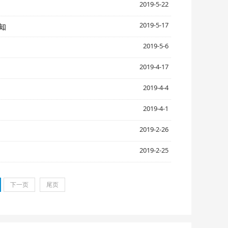
2019-5-22
2019-5-17
知
2019-5-6
2019-4-17
2019-4-4
2019-4-1
2019-2-26
2019-2-25
下一页
尾页