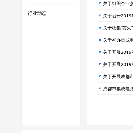
关于组织企业参
行业动态
关于召开201
关于收集“芯火
关于举办集成
关于开展201
关于开展201
关于开展成都
成都市集成电路