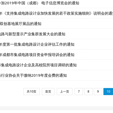
加2019年中国（成都） 电子信息博览会的通知
9年《支持集成电路设计业加快发展的若干政策实施细则》说明会的通
”双创基地展厅展品的通知
电路与新型显示产业集群发展大会的通知
9年度第一批集成电路设计企业评估工作的通知
9年成都市集成电路项目资金申报培训会的通知
市集成电路设计企业及高校院所项目调研的通知
行业协会关于缴纳2019年度会费的通知
共10页
首页
上一页
7
8
9
10