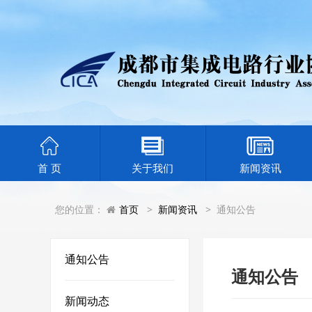
首 页
关于我们
新闻资讯
您的位置：
首页
新闻资讯
通知公告
通知公告
通知公告
新闻动态