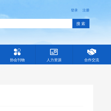
登录
注册
搜 索
协会刊物
人力资源
合作交流