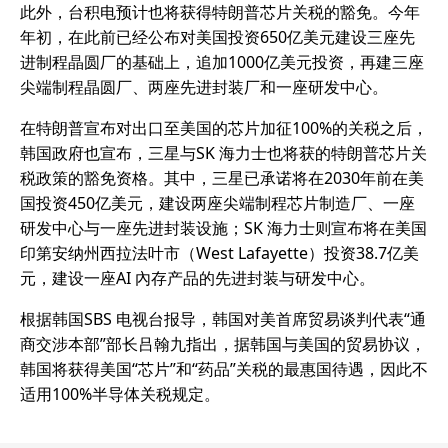
此外，台积电预计也将获得特朗普芯片关税的豁免。今年
年初，在此前已经公布对美国投资650亿美元建设三座先
进制程晶圆厂的基础上，追加1000亿美元投资，再建三座
尖端制程晶圆厂、两座先进封装厂和一座研发中心。
在特朗普宣布对出口至美国的芯片加征100%的关税之后，
韩国政府也宣布，三星与SK 海力士也将获的特朗普芯片关
税政策的豁免资格。其中，三星已承诺将在2030年前在美
国投资450亿美元，建设两座尖端制程芯片制造厂、一座
研发中心与一座先进封装设施；SK 海力士则宣布将在美国
印第安纳州西拉法叶市（West Lafayette）投资38.7亿美
元，建设一座AI 內存产品的先进封装与研发中心。
根据韩国SBS 电视台报导，韩国对美首席贸易谈判代表“通
商交涉本部”部长吕翰九指出，据韩国与美国的贸易协议，
韩国将获得美国“芯片”和“药品”关税的最惠国待遇，因此不
适用100%半导体关税规定。