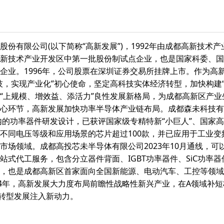
股份有限公司(以下简称“高新发展”)，1992年由成都高新技术
新技术产业开发区中第一批股份制试点企业，也是国家科委、国
企业。1996年，公司股票在深圳证券交易所挂牌上市。作为高
技，实现产业化”初心使命，坚定高科技实体经济转型，加快构建“
“上规模、增效益、添活力”良性发展新格局，为成都高新区产
心环节，高新发展加快功率半导体产业链布局。成都森未科技有限公
在内的功率器件研发设计，已获评国家级专精特新“小巨人”、国家
不同电压等级和应用场景的芯片超过100款，并已应用于工业
市场领域。成都高投芯未半导体有限公司2023年10月通线，可
站式代工服务，包含分立器件背面、IGBT功率器件、SiC功率
，也是成都高新区首家面向全国新能源、电动汽车、工控等领域
24年，高新发展大力度布局前瞻性战略性新兴产业，在A领域补短
为转型发展注入新动力。